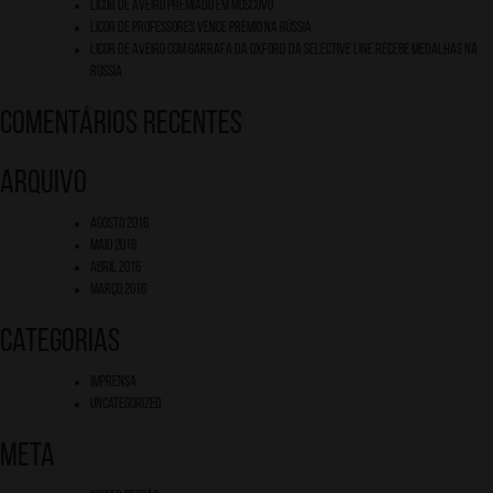
Licor de Aveiro premiado em Moscovo
Licor de professores vence prémio na Rússia
Licor de Aveiro com garrafa da Oxford da Selective Line recebe medalhas na
Rússia
Comentários recentes
Arquivo
Agosto 2016
Maio 2016
Abril 2016
Março 2016
Categorias
Imprensa
Uncategorized
Meta