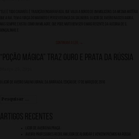
“Ele é todo Cagaréu. É tradição engarrafada, que viaja a bordo de um moliceiro. Da mesma matéria
que a Ria, tem a força do marnoto e perseverança da salineira. O Licor de Aveiro nasceu agora,
mas sempre existiu. Como um milagre, que pode muito bem ser o mais recente da autoria de S.
Gonçalinho. E
Continuar a ler
→
“Poção Mágica” traz ouro e prata da Rússia
Março 29, 2016
O Licor de Aveiro saiu no Jornal da Bairrada. Edição de 17 de Março de 2016
Pesquisar
por:
Artigos recentes
Licor de Aveiro na Praça
Aveiro: professores reciclam licor de Alguidar e vencem prémios na Rússia